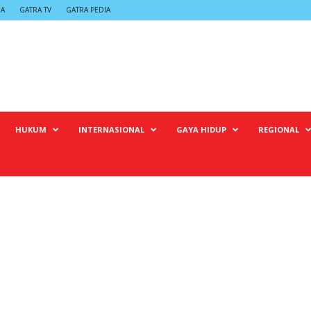
RA
GATRA TV
GATRA PEDIA
HUKUM
INTERNASIONAL
GAYA HIDUP
REGIONAL