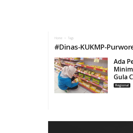
Home
Tags
#
Dinas-KUKMP-Purwore
Ada P
Minim
Gula C
Regional