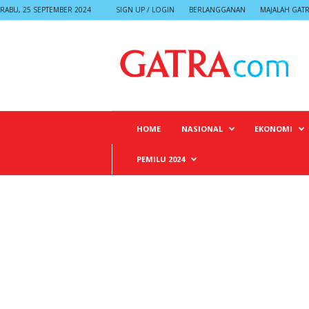
RABU, 25 SEPTEMBER 2024
SIGN UP / LOGIN
BERLANGGANAN
MAJALAH GAT
G
A
T
R
A
HOME
NASIONAL
EKONOMI
PEMILU 2024