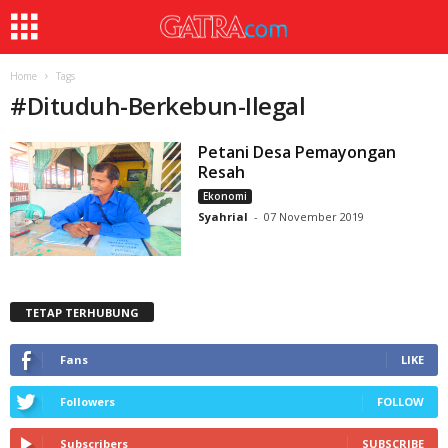
Home
Tags
#
Dituduh-Berkebun-Ilegal
Petani Desa Pemayongan
Resah
Ekonomi
Syahrial
-
07 November 2019
TETAP TERHUBUNG
Fans
LIKE
Followers
FOLLOW
Subscribers
SUBSCRIBE