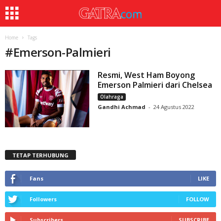
Home
Tags
#
Emerson-Palmieri
Resmi, West Ham Boyong
Emerson Palmieri dari Chelsea
Olahraga
Gandhi Achmad
-
24 Agustus 2022
TETAP TERHUBUNG
Fans
LIKE
Followers
FOLLOW
Subscribers
SUBSCRIBE