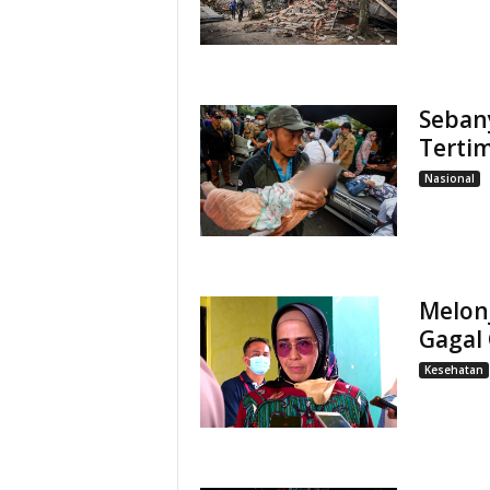
Seban
Terti
Nasional
Melon
Gagal 
Kesehatan