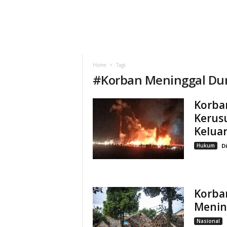
Home
Tags
#
Korban Meninggal Du
Korba
Kerus
Kelua
Hukum
D
Korba
Menin
Nasional