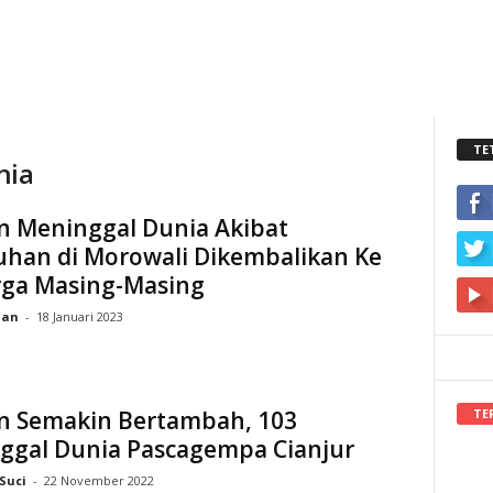
TE
nia
n Meninggal Dunia Akibat
uhan di Morowali Dikembalikan Ke
rga Masing-Masing
ian
-
18 Januari 2023
TE
n Semakin Bertambah, 103
ggal Dunia Pascagempa Cianjur
Suci
-
22 November 2022