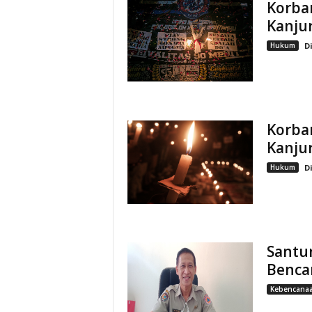
Korba
Kanju
Hukum
D
Korba
Kanju
Hukum
D
Santu
Benca
Kebencana