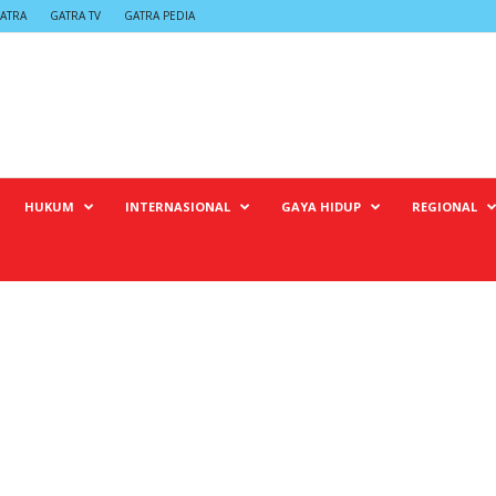
ATRA
GATRA TV
GATRA PEDIA
HUKUM
INTERNASIONAL
GAYA HIDUP
REGIONAL