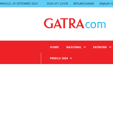
MINGGU, 29 SEPTEMBER 2024
SIGN UP / LOGIN
BERLANGGANAN
MAJALAH G
G
A
T
R
A
HOME
NASIONAL
EKONOMI
PEMILU 2024