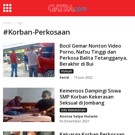
Home
Tags
#
Korban-Perkosaan
Bocil Gemar Nonton Video
Porno, Nafsu Tinggi dan
Perkosa Balita Tetangganya,
Berakhir di Bui
Hukum
Farid
-
15 Juni 2022
Kemensos Dampingi Siswa
SMP Korban Kekerasan
Seksual di Jombang
Info Kementrian
Annisa Setya Hutami
-
06 Desember 2021
Keluarga Korban Perkosaan