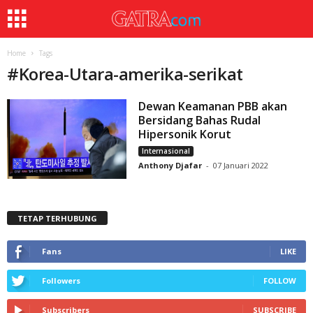
Home
Tags
#
Korea-Utara-amerika-serikat
Dewan Keamanan PBB akan
Bersidang Bahas Rudal
Hipersonik Korut
Internasional
Anthony Djafar
-
07 Januari 2022
TETAP TERHUBUNG
Fans
LIKE
Followers
FOLLOW
Subscribers
SUBSCRIBE