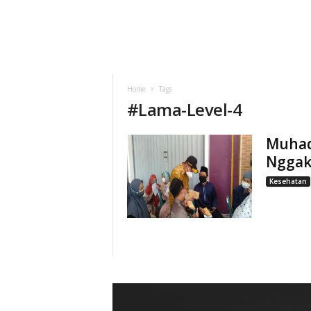
Home
Tags
#
Lama-Level-4
Muhadj
Nggak
Kesehatan