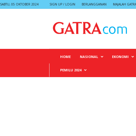
SABTU, 05 OKTOBER 2024
SIGN UP / LOGIN
BERLANGGANAN
MAJALAH GATR
G
A
T
R
A
HOME
NASIONAL
EKONOMI
PEMILU 2024