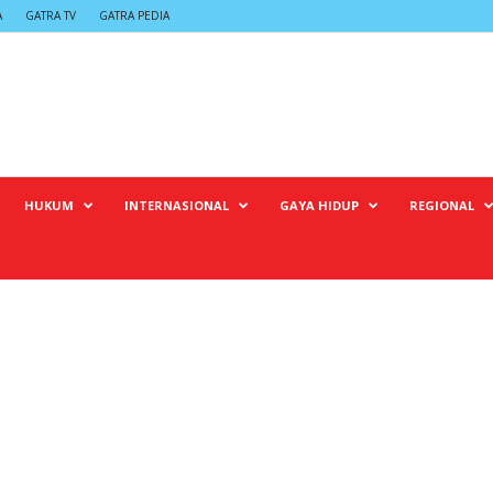
A
GATRA TV
GATRA PEDIA
HUKUM
INTERNASIONAL
GAYA HIDUP
REGIONAL