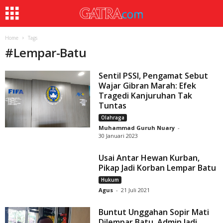
Home
Tags
#
Lempar-Batu
Sentil PSSI, Pengamat Sebut
Wajar Gibran Marah: Efek
Tragedi Kanjuruhan Tak
Tuntas
Olahraga
Muhammad Guruh Nuary
-
30 Januari 2023
Usai Antar Hewan Kurban,
Pikap Jadi Korban Lempar Batu
Hukum
Agus
-
21 Juli 2021
Buntut Unggahan Sopir Mati
Dilempar Batu, Admin Jadi