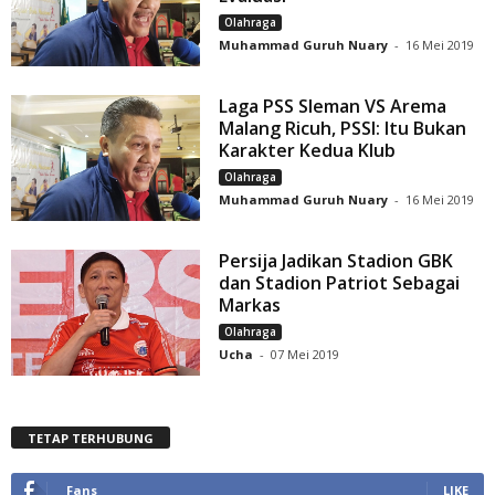
Olahraga
Muhammad Guruh Nuary
-
16 Mei 2019
Laga PSS Sleman VS Arema
Malang Ricuh, PSSI: Itu Bukan
Karakter Kedua Klub
Olahraga
Muhammad Guruh Nuary
-
16 Mei 2019
Persija Jadikan Stadion GBK
dan Stadion Patriot Sebagai
Markas
Olahraga
Ucha
-
07 Mei 2019
TETAP TERHUBUNG
Fans
LIKE