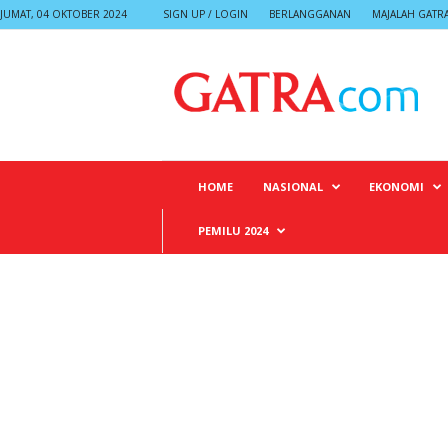
JUMAT, 04 OKTOBER 2024
SIGN UP / LOGIN
BERLANGGANAN
MAJALAH GATR
G
A
T
R
A
HOME
NASIONAL
EKONOMI
PEMILU 2024