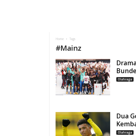
Home
Tags
#
Mainz
Drama
Bunde
Olahraga
Dua G
Kemba
Olahraga