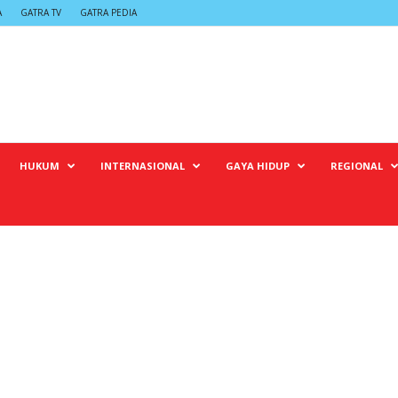
A
GATRA TV
GATRA PEDIA
HUKUM
INTERNASIONAL
GAYA HIDUP
REGIONAL