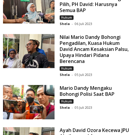
Pilih, PH David: Harusnya
Semua BAP
Hukum
Shela
-
06 Juli 2023
Nilai Mario Dandy Bohongi
Pengadilan, Kuasa Hukum
David Ancam Kesaksian Palsu,
Upaya Hindari Pidana
Berencana
Hukum
Shela
-
05 Juli 2023
Mario Dandy Mengaku
Bohongi Polisi Saat BAP
Hukum
Shela
-
05 Juli 2023
Ayah David Ozora Kecewa JPU