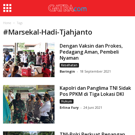
Home
Tags
#
Marsekal-Hadi-Tjahjanto
Dengan Vaksin dan Prokes,
Pedagang Aman, Pembeli
Nyaman
Kesehatan
Baringin
-
18 September 2021
Kapolri dan Panglima TNI Sidak
Pos PPKM di Tiga Lokasi DKI
Hukum
Erlina Fury
-
24 Juni 2021
TNI-Polri Perkuat Penangan