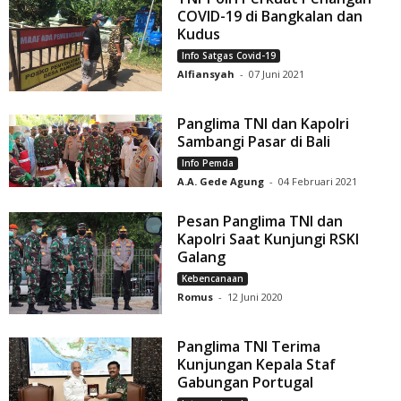
COVID-19 di Bangkalan dan
Kudus
Info Satgas Covid-19
Alfiansyah
-
07 Juni 2021
Panglima TNI dan Kapolri
Sambangi Pasar di Bali
Info Pemda
A.A. Gede Agung
-
04 Februari 2021
Pesan Panglima TNI dan
Kapolri Saat Kunjungi RSKI
Galang
Kebencanaan
Romus
-
12 Juni 2020
Panglima TNI Terima
Kunjungan Kepala Staf
Gabungan Portugal