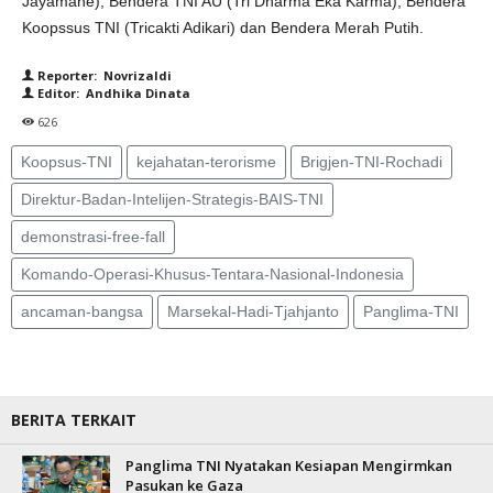
Jayamahe), Bendera TNI AU (Tri Dharma Eka Karma), Bendera
Koopssus TNI (Tricakti Adikari) dan Bendera Merah Putih.
Reporter: Novrizaldi
Editor: Andhika Dinata
626
Koopsus-TNI
kejahatan-terorisme
Brigjen-TNI-Rochadi
Direktur-Badan-Intelijen-Strategis-BAIS-TNI
demonstrasi-free-fall
Komando-Operasi-Khusus-Tentara-Nasional-Indonesia
ancaman-bangsa
Marsekal-Hadi-Tjahjanto
Panglima-TNI
BERITA TERKAIT
Panglima TNI Nyatakan Kesiapan Mengirmkan
Pasukan ke Gaza