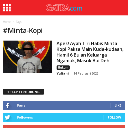
Home
Tags
#
Minta-Kopi
Apes! Ayah Tiri Habis Minta
Kopi Paksa Main Kuda-kudaan,
Hamil 6 Bulan Keluarga
Ngamuk, Masuk Bui Deh
Hukum
Yuliani
-
14 Februari 2023
TETAP TERHUBUNG
Fans
LIKE
Followers
FOLLOW