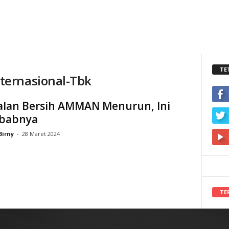
TE
ternasional-Tbk
alan Bersih AMMAN Menurun, Ini
babnya
Birny
-
28 Maret 2024
TE