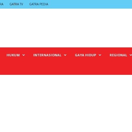
RA
GATRA TV
GATRA PEDIA
HUKUM
INTERNASIONAL
GAYA HIDUP
REGIONAL