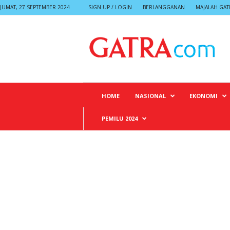
JUMAT, 27 SEPTEMBER 2024
SIGN UP / LOGIN
BERLANGGANAN
MAJALAH GAT
G
A
T
R
A
HOME
NASIONAL
EKONOMI
PEMILU 2024