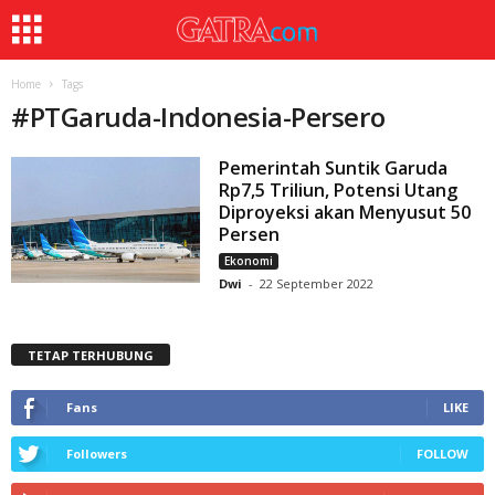
Home
Tags
#
PTGaruda-Indonesia-Persero
Pemerintah Suntik Garuda
Rp7,5 Triliun, Potensi Utang
Diproyeksi akan Menyusut 50
Persen
Ekonomi
Dwi
-
22 September 2022
TETAP TERHUBUNG
Fans
LIKE
Followers
FOLLOW