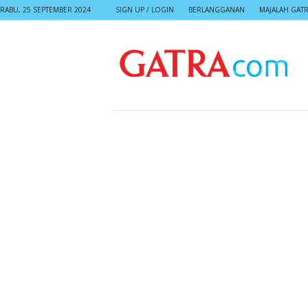
RABU, 25 SEPTEMBER 2024
SIGN UP / LOGIN
BERLANGGANAN
MAJALAH GAT
G
A
T
R
A