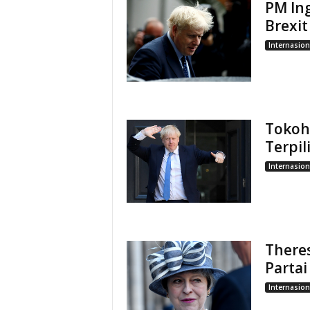
PM In
Brexit
Internasion
Tokoh 
Terpil
Internasion
There
Partai
Internasion