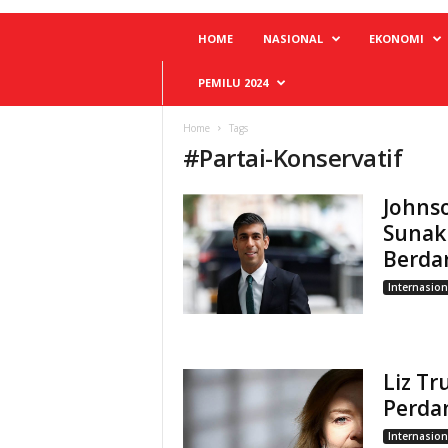
HOME
NASIONAL
EKONOMI
PEMILU 2024
Home
Tags
#
Partai-Konservatif
Johnso
Sunak
Berdar
Internasion
Liz Tr
Perdan
Internasion