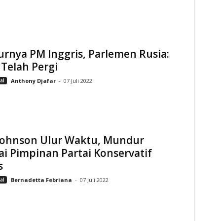
rnya PM Inggris, Parlemen Rusia:
Telah Pergi
al
Anthony Djafar
-
07 Juli 2022
 Johnson Ulur Waktu, Mundur
i Pimpinan Partai Konservatif
s
al
Bernadetta Febriana
-
07 Juli 2022