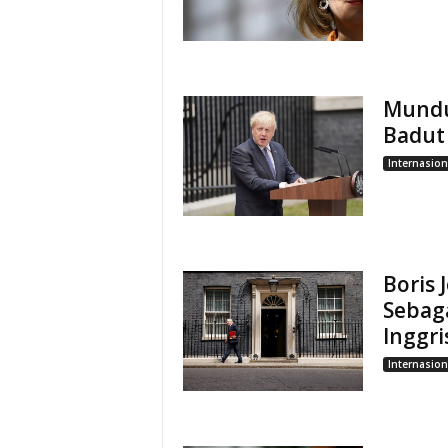
Mundu
Badut 
Internasion
Boris
Sebaga
Inggri
Internasion