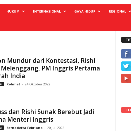
HUKUM
INTERNASIONAL
GAYA HIDUP
REGIONAL
TE
n Mundur dari Kontestasi, Rishi
 Melenggang, PM Inggris Pertama
ah India
al
Rohmat
-
24 Oktober 2022
TE
uss dan Rishi Sunak Berebut Jadi
a Menteri Inggris
al
Bernadetta Febriana
-
20 Juli 2022