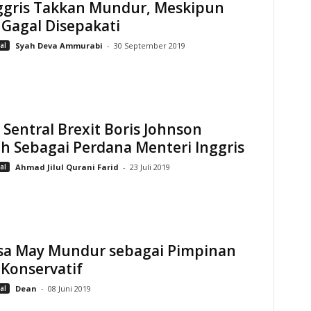
ggris Takkan Mundur, Meskipun
 Gagal Disepakati
al
Syah Deva Ammurabi
-
30 September 2019
Sentral Brexit Boris Johnson
ih Sebagai Perdana Menteri Inggris
al
Ahmad Jilul Qurani Farid
-
23 Juli 2019
sa May Mundur sebagai Pimpinan
 Konservatif
al
Dean
-
08 Juni 2019