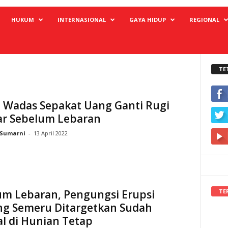
HUKUM
INTERNASIONAL
GAYA HIDUP
REGIONAL
TE
 Wadas Sepakat Uang Ganti Rugi
ar Sebelum Lebaran
Sumarni
-
13 April 2022
TE
um Lebaran, Pengungsi Erupsi
g Semeru Ditargetkan Sudah
l di Hunian Tetap