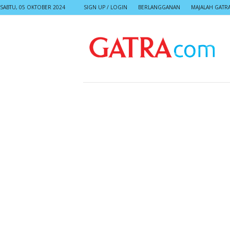
SABTU, 05 OKTOBER 2024
SIGN UP / LOGIN
BERLANGGANAN
MAJALAH GATR
G
A
T
R
A