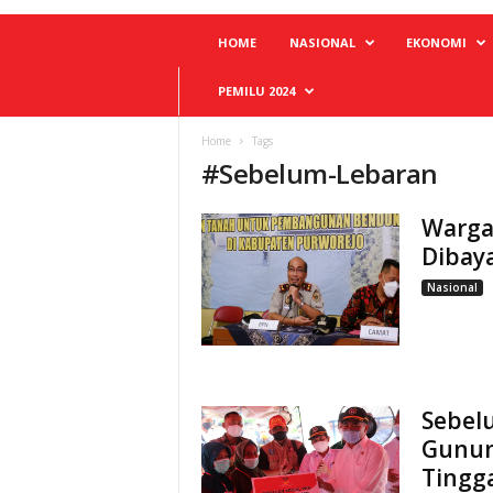
HOME
NASIONAL
EKONOMI
PEMILU 2024
Home
Tags
#
Sebelum-Lebaran
Warga
Dibay
Nasional
Sebel
Gunun
Tingga