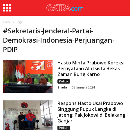
Home
Tags
#
Sekretaris-Jenderal-Partai-
Demokrasi-Indonesia-Perjuangan-
PDIP
Hasto Minta Prabowo Koreksi
Pernyataan Alutsista Bekas
Zaman Bung Karno
Politik
Shela
-
08 Januari 2024
Respons Hasto Usai Prabowo
Singgung Pupuk Langka di
Jateng: Pak Jokowi di Belakang
Ganjar
Politik