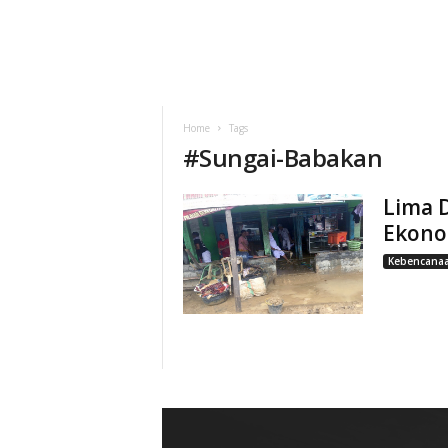
Home
Tags
#
Sungai-Babakan
Lima D
Ekono
Kebencana