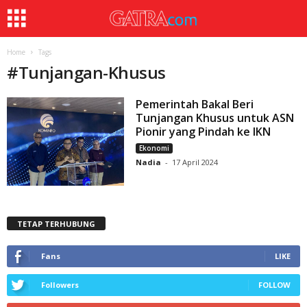
Home
Tags
#
Tunjangan-Khusus
Pemerintah Bakal Beri
Tunjangan Khusus untuk ASN
Pionir yang Pindah ke IKN
Ekonomi
Nadia
-
17 April 2024
TETAP TERHUBUNG
Fans
LIKE
Followers
FOLLOW