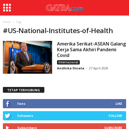
Home
Tags
#
US-National-Institutes-of-Health
Amerika Serikat-ASEAN Galang
Kerja Sama Akhiri Pandemi
Covid
Internasional
Andhika Dinata
-
27 April 2020
TETAP TERHUBUNG
Fans
LIKE
Followers
FOLLOW
Subscribers
SUBSCRIBE