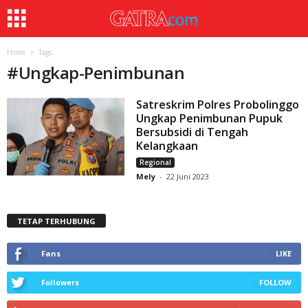
Home
Tags
#
Ungkap-Penimbunan
Satreskrim Polres Probolinggo
Ungkap Penimbunan Pupuk
Bersubsidi di Tengah
Kelangkaan
Regional
Mely
-
22 Juni 2023
TETAP TERHUBUNG
Fans
LIKE
Followers
FOLLOW