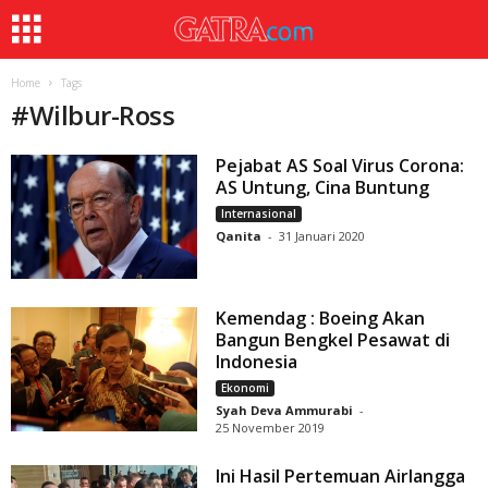
Home
Tags
#
Wilbur-Ross
Pejabat AS Soal Virus Corona:
AS Untung, Cina Buntung
Internasional
Qanita
-
31 Januari 2020
Kemendag : Boeing Akan
Bangun Bengkel Pesawat di
Indonesia
Ekonomi
Syah Deva Ammurabi
-
25 November 2019
Ini Hasil Pertemuan Airlangga