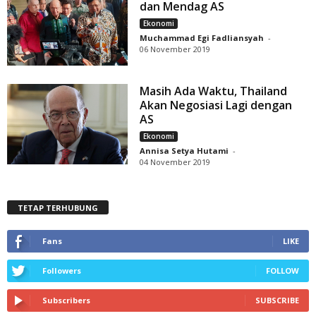
dan Mendag AS
Ekonomi
Muchammad Egi Fadliansyah
-
06 November 2019
Masih Ada Waktu, Thailand
Akan Negosiasi Lagi dengan
AS
Ekonomi
Annisa Setya Hutami
-
04 November 2019
TETAP TERHUBUNG
Fans
LIKE
Followers
FOLLOW
Subscribers
SUBSCRIBE