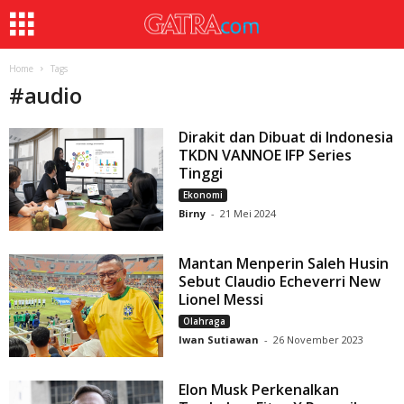
Home
Tags
#
audio
Dirakit dan Dibuat di Indonesia
TKDN VANNOE IFP Series
Tinggi
Ekonomi
Birny
-
21 Mei 2024
Mantan Menperin Saleh Husin
Sebut Claudio Echeverri New
Lionel Messi
Olahraga
Iwan Sutiawan
-
26 November 2023
Elon Musk Perkenalkan