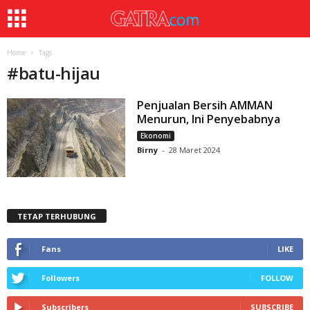
Home
Tags
#
batu-hijau
Penjualan Bersih AMMAN
Menurun, Ini Penyebabnya
Ekonomi
Birny
-
28 Maret 2024
TETAP TERHUBUNG
Fans
LIKE
Followers
FOLLOW
Subscribers
SUBSCRIBE