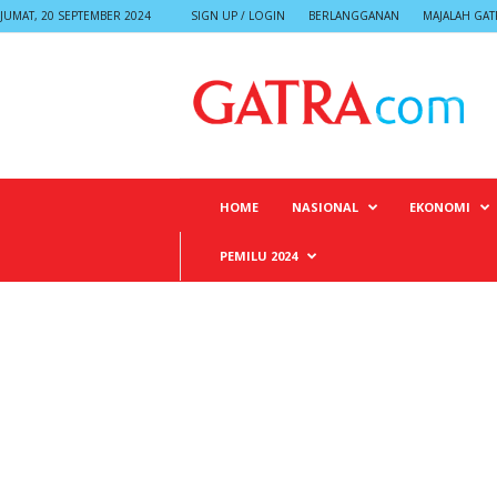
JUMAT, 20 SEPTEMBER 2024
SIGN UP / LOGIN
BERLANGGANAN
MAJALAH GAT
G
A
T
R
A
HOME
NASIONAL
EKONOMI
PEMILU 2024