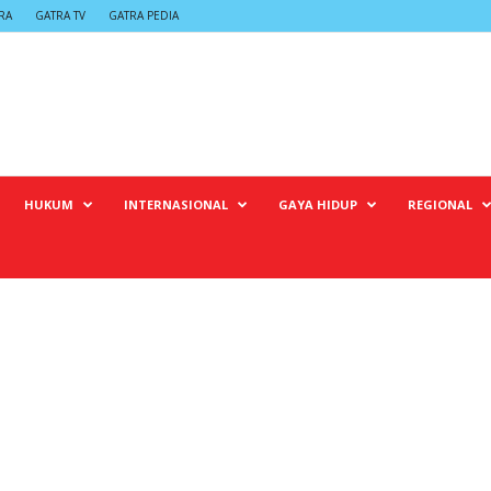
RA
GATRA TV
GATRA PEDIA
HUKUM
INTERNASIONAL
GAYA HIDUP
REGIONAL