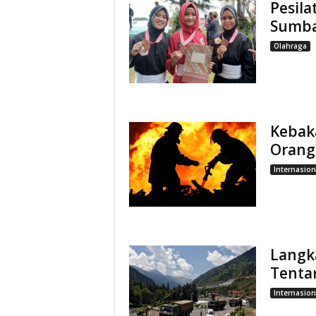
Pesila
Sumba
Olahraga
Kebaka
Orang
Internasion
Langk
Tentar
Internasion