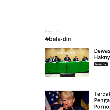
Home
Tags
#
bela-diri
Dewas 
Hakny
Nasional
Terda
Pengad
Porno