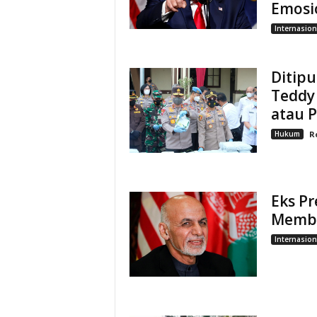
Emosi
Internasion
Ditipu
Teddy
atau 
Hukum
R
Eks Pr
Membe
Internasion