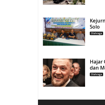
Kejurn
Solo
Olahraga
Hajar 
dan M
Olahraga