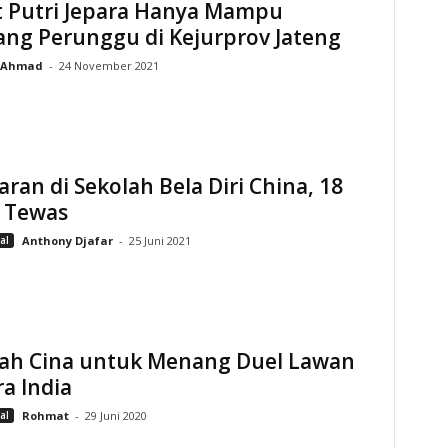
t Putri Jepara Hanya Mampu
ng Perunggu di Kejurprov Jateng
Ahmad
-
24 November 2021
ran di Sekolah Bela Diri China, 18
 Tewas
al
Anthony Djafar
-
25 Juni 2021
ah Cina untuk Menang Duel Lawan
a India
al
Rohmat
-
29 Juni 2020