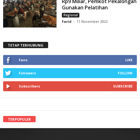
Rp9 Miliar, Pemkot Pekalongan
Gunakan Pelatihan
Regional
Farid
-
11 November 2022
TETAP TERHUBUNG
Fans
LIKE
Followers
FOLLOW
Subscribers
SUBSCRIBE
TERPOPULER