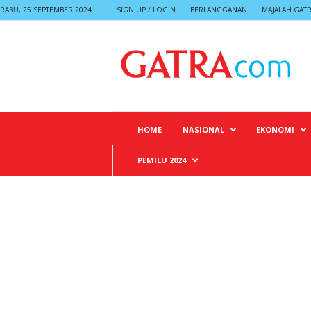
RABU, 25 SEPTEMBER 2024
SIGN UP / LOGIN
BERLANGGANAN
MAJALAH GAT
G
A
T
R
A
HOME
NASIONAL
EKONOMI
PEMILU 2024