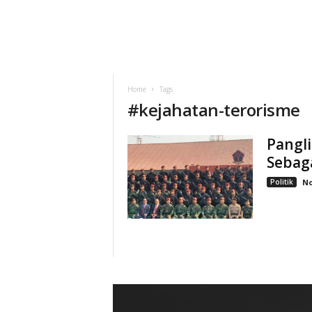
Home
Tags
#
kejahatan-terorisme
Pangli
Sebag
Politik
No