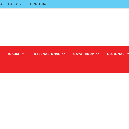
RA
GATRA TV
GATRA PEDIA
HUKUM
INTERNASIONAL
GAYA HIDUP
REGIONAL