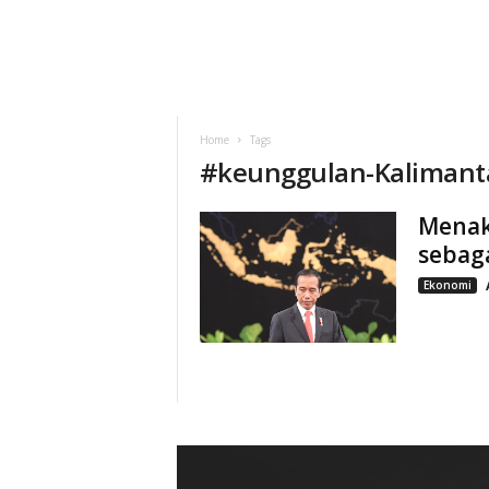
Home
Tags
#
keunggulan-Kalimant
Menak
sebaga
Ekonomi