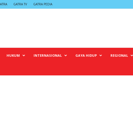
ATRA
GATRA TV
GATRA PEDIA
HUKUM
INTERNASIONAL
GAYA HIDUP
REGIONAL