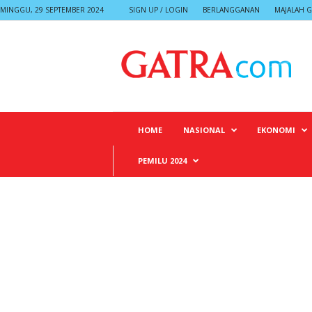
MINGGU, 29 SEPTEMBER 2024
SIGN UP / LOGIN
BERLANGGANAN
MAJALAH G
G
A
T
R
A
HOME
NASIONAL
EKONOMI
PEMILU 2024