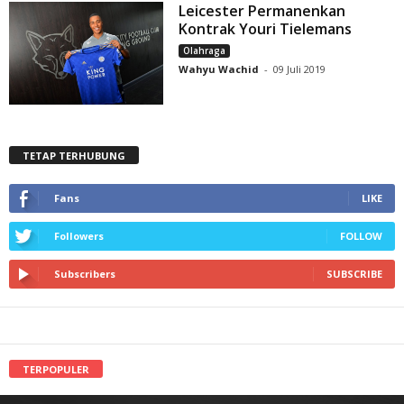
Leicester Permanenkan
Kontrak Youri Tielemans
Olahraga
Wahyu Wachid
-
09 Juli 2019
TETAP TERHUBUNG
Fans
LIKE
Followers
FOLLOW
Subscribers
SUBSCRIBE
TERPOPULER