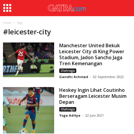
Home
Tags
#
leicester-city
Manchester United Bekuk
Leicester City di King Power
Stadium, Jadon Sancho Jaga
Tren Kemenangan
Olahraga
Gandhi Achmad
-
02 September 2022
Heskey Ingin Lihat Coutinho
Berseragam Leicester Musim
Depan
Olahraga
Yoga Aditya
-
22 Juni 2021