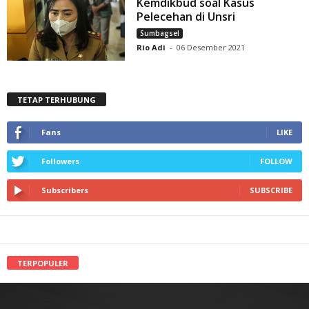
Kemdikbud soal Kasus
Pelecehan di Unsri
Sumbagsel
Rio Adi
-
06 Desember 2021
TETAP TERHUBUNG
Fans
LIKE
Followers
FOLLOW
Subscribers
SUBSCRIBE
TERPOPULER