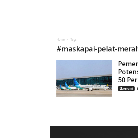
Home
Tags
#
maskapai-pelat-mera
Pemeri
Poten
50 Pe
Ekonomi