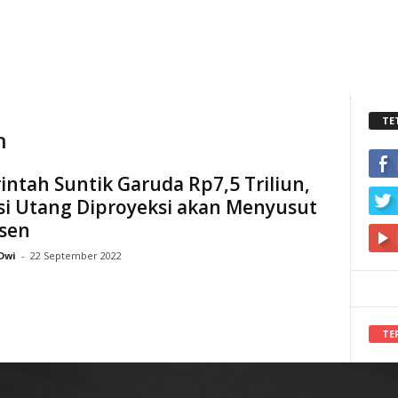
TE
h
ntah Suntik Garuda Rp7,5 Triliun,
si Utang Diproyeksi akan Menyusut
rsen
Dwi
-
22 September 2022
TE