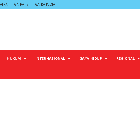
ATRA
GATRA TV
GATRA PEDIA
HUKUM
INTERNASIONAL
GAYA HIDUP
REGIONAL