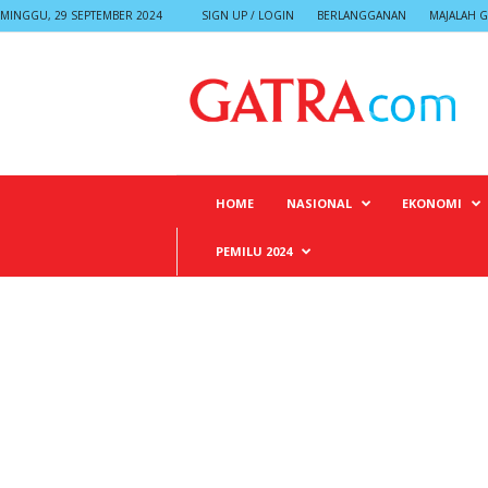
MINGGU, 29 SEPTEMBER 2024
SIGN UP / LOGIN
BERLANGGANAN
MAJALAH G
G
A
T
R
A
HOME
NASIONAL
EKONOMI
PEMILU 2024