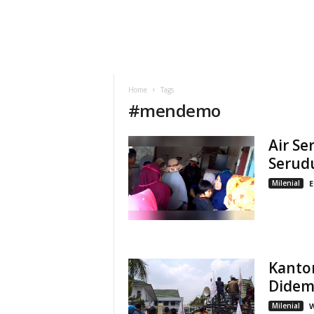
Home
Tags
#
mendemo
Air Se
Serud
Milenial
E
Kanto
Didem
Milenial