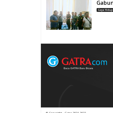
Gabun
Gaya Hidup
Baca GATRA Baru Bicara
© Copyright - Gatra 2021-2022