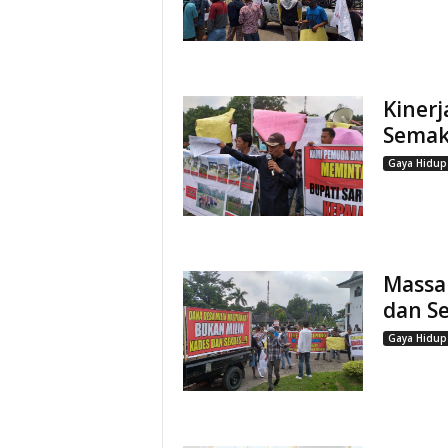
Kinerj
Semaki
Gaya Hidup
Massa
dan S
Gaya Hidup