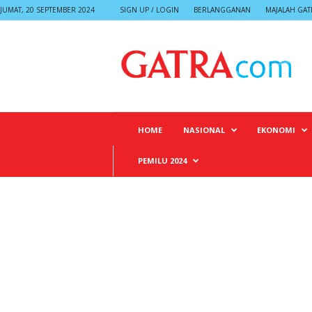
JUMAT, 20 SEPTEMBER 2024
SIGN UP / LOGIN
BERLANGGANAN
MAJALAH GAT
G
A
T
R
A
HOME
NASIONAL
EKONOMI
PEMILU 2024