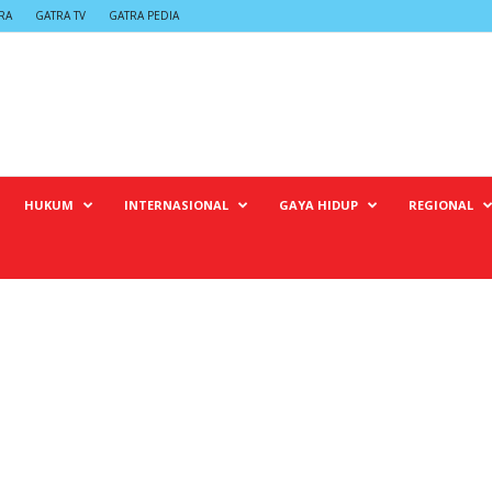
RA
GATRA TV
GATRA PEDIA
HUKUM
INTERNASIONAL
GAYA HIDUP
REGIONAL