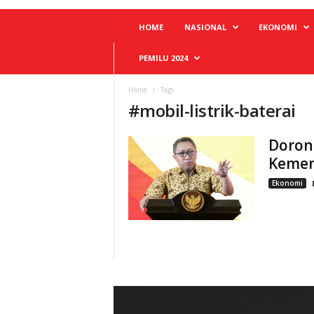
HOME
NASIONAL
EKONOMI
PEMILU 2024
Home
Tags
#
mobil-listrik-baterai
Dorong
Kemen
Ekonomi