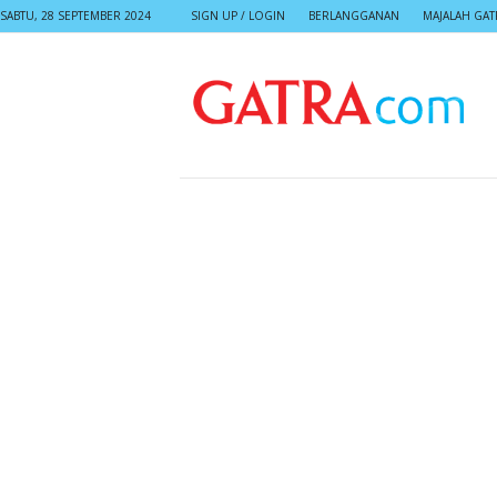
SABTU, 28 SEPTEMBER 2024
SIGN UP / LOGIN
BERLANGGANAN
MAJALAH GAT
G
A
T
R
A