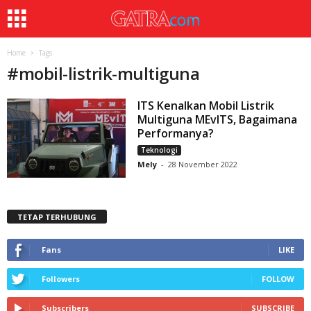
Home
Tags
#
mobil-listrik-multiguna
ITS Kenalkan Mobil Listrik
Multiguna MEvITS, Bagaimana
Performanya?
Teknologi
Mely
-
28 November 2022
TETAP TERHUBUNG
Fans
LIKE
Followers
FOLLOW
Subscribers
SUBSCRIBE