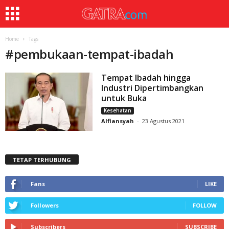
Home
Tags
#
pembukaan-tempat-ibadah
Tempat Ibadah hingga
Industri Dipertimbangkan
untuk Buka
Kesehatan
Alfiansyah
-
23 Agustus 2021
TETAP TERHUBUNG
Fans
LIKE
Followers
FOLLOW
Subscribers
SUBSCRIBE