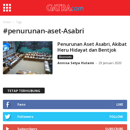
Home
Tags
#
penurunan-aset-Asabri
Penurunan Aset Asabri, Akibat
Heru Hidayat dan Bentjok
Ekonomi
Annisa Setya Hutami
-
29 Januari 2020
TETAP TERHUBUNG
Fans
LIKE
Followers
FOLLOW
Subscribers
SUBSCRIBE