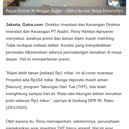
Rapat Komisi XI dengan Asabri. (Gatra/Annisa Setya Hutami/far)
Jakarta, Gatra.com
- Direktur Investasi dan Keuangan Direktur
Investasi dan Keuangan PT Asabri, Rony Hanityo Apriyanto
menyebut, awalnya premi dan beban klaim masih
matching
.
Tidak terdapat indikasi defisit. Kondisi yang menyebabkan
persoalan dikarenakan adanya pencadangan kenaikan di masa
depan. Hal ini memperbesar premi.
"Klaim lebih besar [sekitar] Rp1 miliar. Ini di-
cover
investasi.
Proyeksi ada Rp164 miliar. Bunga deposito masih aman.
[Namun], program Tabungan Hari Tua (THT), kita telah
menghitung sampai hari ini. Rata-rata hitungan beban kenaikan
polis sebesar Rp1 triliun,” ujarnya di Gedung DPR RI, Rabu
(29/1/2020).
Oleh karena itu, Rony memaparkan, sebelumnya, perusahaan
menekankan agar investasi THT harus agresif. Hal ini agar