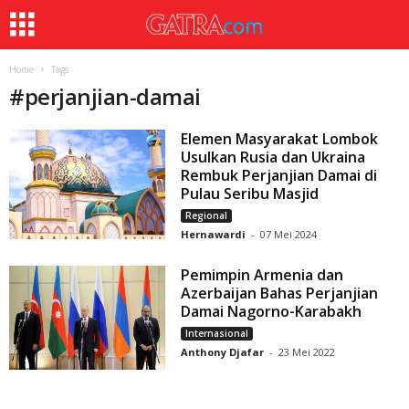
Home
Tags
#
perjanjian-damai
Elemen Masyarakat Lombok
Usulkan Rusia dan Ukraina
Rembuk Perjanjian Damai di
Pulau Seribu Masjid
Regional
Hernawardi
-
07 Mei 2024
Pemimpin Armenia dan
Azerbaijan Bahas Perjanjian
Damai Nagorno-Karabakh
Internasional
Anthony Djafar
-
23 Mei 2022