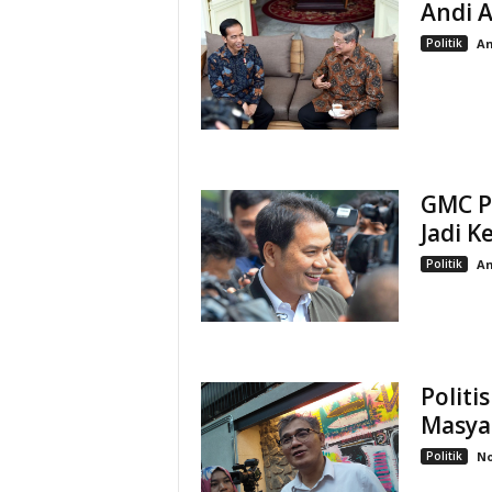
Andi A
Politik
An
GMC P
Jadi 
Politik
An
Politi
Masya
Politik
No