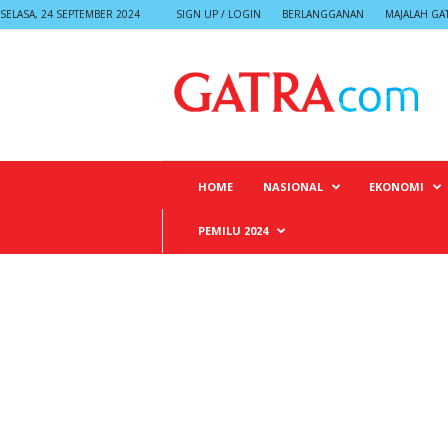
SELASA, 24 SEPTEMBER 2024
SIGN UP / LOGIN
BERLANGGANAN
MAJALAH GA
G
A
T
R
A
HOME
NASIONAL
EKONOMI
PEMILU 2024