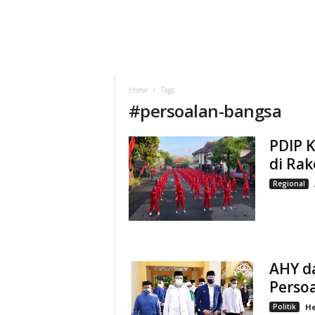
Home
Tags
#
persoalan-bangsa
PDIP 
di Rak
Regional
AHY d
Perso
Politik
He