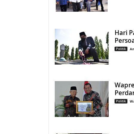
Hari 
Perso
Politik
An
Wapre
Perda
Politik
W