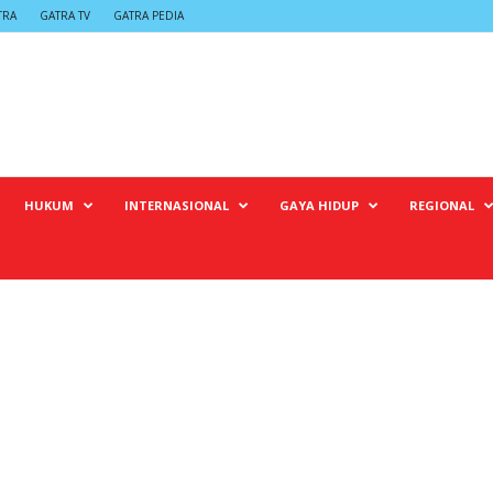
TRA
GATRA TV
GATRA PEDIA
HUKUM
INTERNASIONAL
GAYA HIDUP
REGIONAL