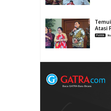
Temui 
Atasi 
Politik
No
Baca GATRA Baru Bicara