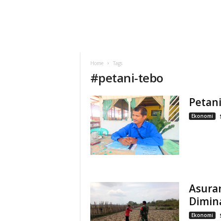
Home
Tags
#
petani-tebo
Petan
Ekonomi
Asura
Dimina
Ekonomi