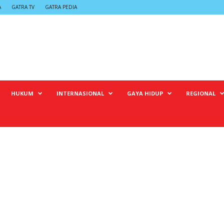
A
GATRA TV
GATRA PEDIA
HUKUM
INTERNASIONAL
GAYA HIDUP
REGIONAL