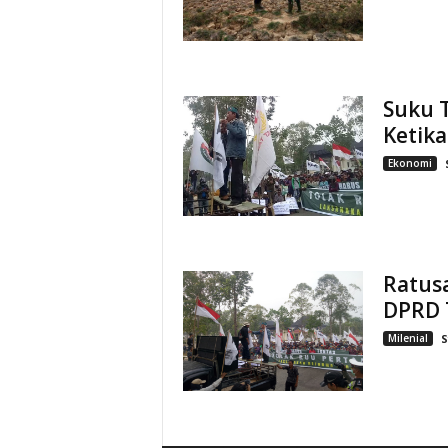
Suku 
Ketik
Ekonomi
Ratus
DPRD 
Milenial
S