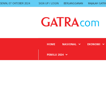
SENIN, 07 OKTOBER 2024
SIGN UP / LOGIN
BERLANGGANAN
MAJALAH GATR
G
A
T
R
A
HOME
NASIONAL
EKONOMI
PEMILU 2024