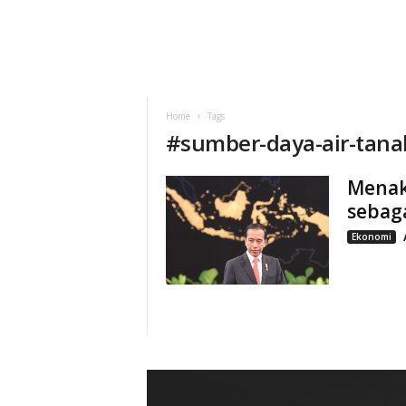
Home
Tags
#
sumber-daya-air-tana
Menak
sebaga
Ekonomi