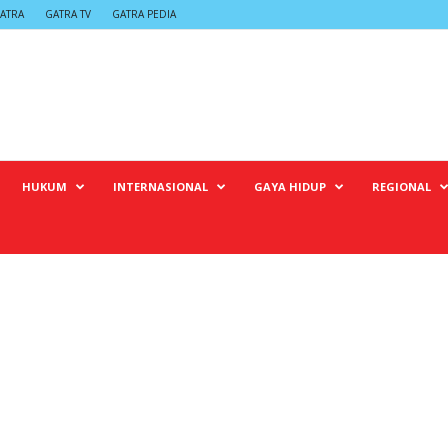
ATRA
GATRA TV
GATRA PEDIA
HUKUM
INTERNASIONAL
GAYA HIDUP
REGIONAL