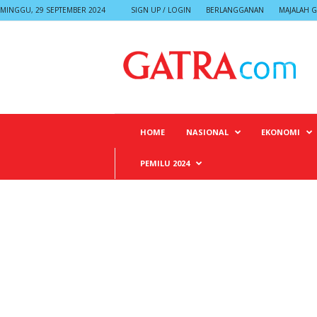
MINGGU, 29 SEPTEMBER 2024
SIGN UP / LOGIN
BERLANGGANAN
MAJALAH G
G
A
T
R
A
HOME
NASIONAL
EKONOMI
PEMILU 2024