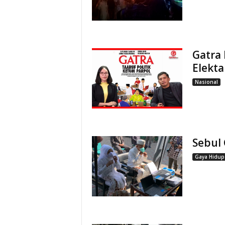
Gatra 
Elekta
Nasional
Sebul
Gaya Hidup