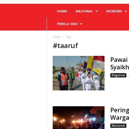
HOME
NASIONAL
EKONOMI
PEMILU 2024
Home
Tags
#
taaruf
Pawai
Syaik
Regional
Perin
Warga
Nasional