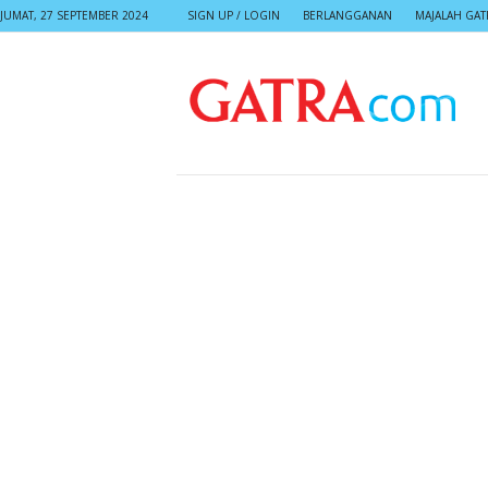
JUMAT, 27 SEPTEMBER 2024
SIGN UP / LOGIN
BERLANGGANAN
MAJALAH GAT
G
A
T
R
A