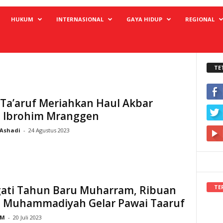
HUKUM
INTERNASIONAL
GAYA HIDUP
REGIONAL
TE
 Ta’aruf Meriahkan Haul Akbar
h Ibrohim Mranggen
Ashadi
-
24 Agustus 2023
TE
gati Tahun Baru Muharram, Ribuan
 Muhammadiyah Gelar Pawai Taaruf
M
-
20 Juli 2023