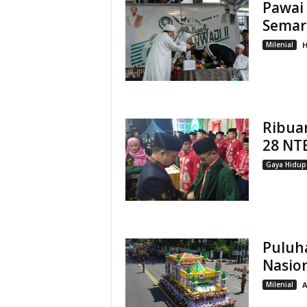
Pawai 
Semar
Milenial
H
Ribuan
28 NT
Gaya Hidup
Puluh
Nasion
Milenial