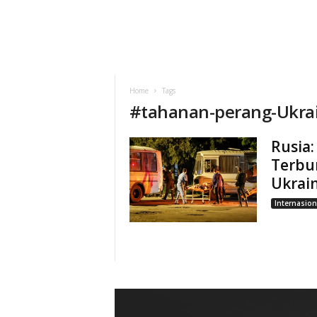
Home
Tags
#
tahanan-perang-Ukra
Rusia
Terbu
Ukrai
Internasion