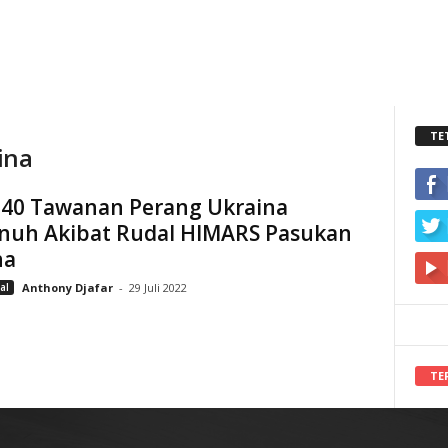
TE
ina
: 40 Tawanan Perang Ukraina
nuh Akibat Rudal HIMARS Pasukan
na
al
Anthony Djafar
-
29 Juli 2022
TE