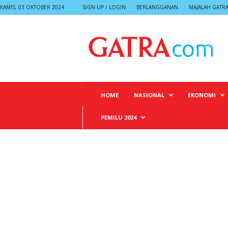
KAMIS, 03 OKTOBER 2024
SIGN UP / LOGIN
BERLANGGANAN
MAJALAH GATR
G
A
T
R
A
HOME
NASIONAL
EKONOMI
PEMILU 2024