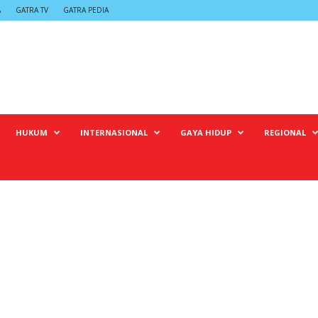
A
GATRA TV
GATRA PEDIA
HUKUM
INTERNASIONAL
GAYA HIDUP
REGIONAL