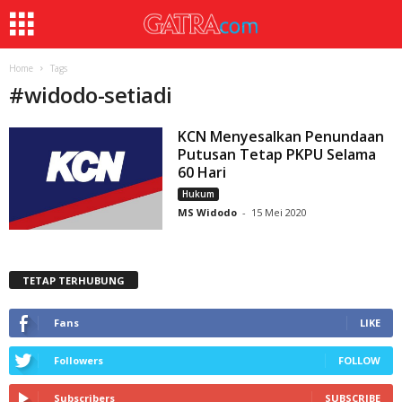
Home
Tags
#
widodo-setiadi
KCN Menyesalkan Penundaan
Putusan Tetap PKPU Selama
60 Hari
Hukum
MS Widodo
-
15 Mei 2020
TETAP TERHUBUNG
Fans
LIKE
Followers
FOLLOW
Subscribers
SUBSCRIBE