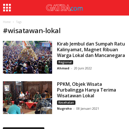
Home
Tags
#
wisatawan-lokal
Kirab Jembul dan Sumpah Ratu
Kalinyamat, Magnet Ribuan
Warga Lokal dan Mancanegara
Regional
Ahmad
-
20 Juni 2022
PPKM, Objek Wisata
Purbalingga Hanya Terima
Wisatawan Lokal
Kesehatan
Nugroho
-
08 Januari 2021