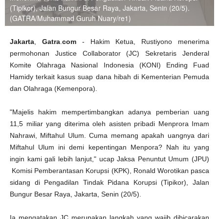
(Tipikor), Jalan Bungur Besar Raya, Jakarta, Senin (20/5).
(GATRA/Muhammad Guruh Nuary/re1)
Jakarta
,
Gatra
.
com
- Hakim Ketua, Rustiyono menerima
permohonan Justice Collaborator (JC) Sekretaris Jenderal
Komite Olahraga Nasional Indonesia (KONI) Ending Fuad
Hamidy terkait kasus suap dana hibah di Kementerian Pemuda
dan Olahraga (Kemenpora).
"Majelis hakim mempertimbangkan adanya pemberian uang
11,5 miliar yang diterima oleh asisten pribadi Menprora Imam
Nahrawi, Miftahul Ulum. Cuma memang apakah uangnya dari
Miftahul Ulum ini demi kepentingan Menpora? Nah itu yang
ingin kami gali lebih lanjut," ucap Jaksa Penuntut Umum (JPU)
Komisi Pemberantasan Korupsi (KPK), Ronald Worotikan pasca
sidang di Pengadilan Tindak Pidana Korupsi (Tipikor), Jalan
Bungur Besar Raya, Jakarta, Senin (20/5).
Ia mengatakan JC merupakan langkah yang wajib dibicarakan