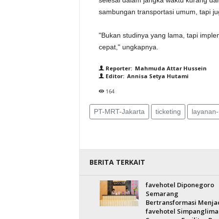
selesai dalam jangka waktu kurang dari 
sambungan transportasi umum, tapi ju
"Bukan studinya yang lama, tapi implem
cepat," ungkapnya.
Reporter: Mahmuda Attar Hussein
Editor: Annisa Setya Hutami
164
PT-MRT-Jakarta
ticketing
layanan-
BERITA TERKAIT
favehotel Diponegoro
Semarang
Bertransformasi Menja
favehotel Simpanglima