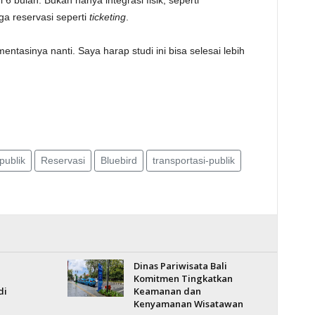
6 bulan. Bukan hanya integrasi fisik, seperti
ga reservasi seperti
ticketing
.
entasinya nanti. Saya harap studi ini bisa selesai lebih
publik
Reservasi
Bluebird
transportasi-publik
Dinas Pariwisata Bali
Komitmen Tingkatkan
di
Keamanan dan
Kenyamanan Wisatawan