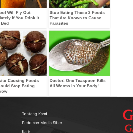
ool Will Fly Out
Stop Eating These 3 Foods
tely If You Drink It
That Are Known to Cause
 Bed
Parasites
site-Causing Foods
Doctor: One Teaspoon Kills
ould Stop Eating
All Worms in Your Body!
 Now
Tentang Kami
Pedoman Media Siber
Karir