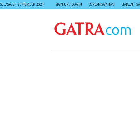
SELASA, 24 SEPTEMBER 2024
SIGN UP / LOGIN
BERLANGGANAN
MAJALAH GA
G
A
T
R
A