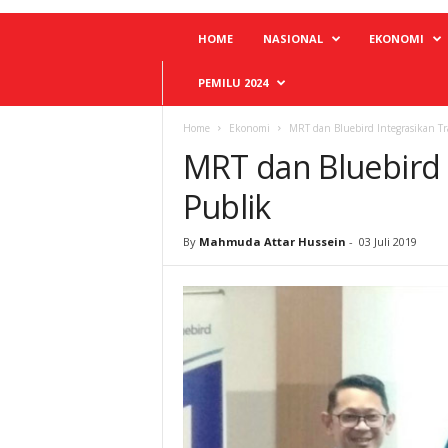
HOME
NASIONAL
EKONOMI
PEMILU 2024
Home
Ekonomi
MRT dan Bluebird Integrasikan Tr
MRT dan Bluebird 
Publik
By
Mahmuda Attar Hussein
-
03 Juli 2019