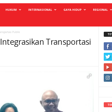
HUKUM
INTERNASIONAL
GAYA HIDUP
REGIONAL
ansportasi Publik
TE
Integrasikan Transportasi