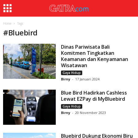
Home
Tags
#
Bluebird
Dinas Pariwisata Bali
Komitmen Tingkatkan
Keamanan dan Kenyamanan
Wisatawan
Gaya Hidup
Birny
-
17 Januari 2024
Blue Bird Hadirkan Cashless
Lewat EZPay di MyBluebird
Gaya Hidup
Birny
-
20 November 2023
Bluebird Dukung Ekonomi Biru